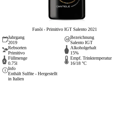
Fanòi - Primitivo IGT Salento 2021
Jahrgang
Bezeichnung
2019
Salento IGT
Rebsorten
Alkoholgehalt
Primitivo
15%
Füllmenge
Empf. Trinktemperatur
0.75l
16/18 °C
Info
Enthält Sulfite - Hergestellt
in Italien