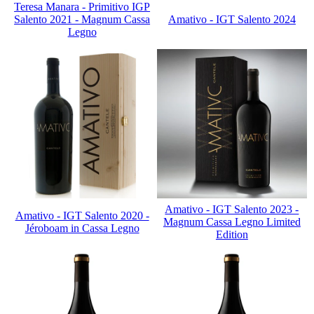
Teresa Manara - Primitivo IGP
Salento 2021 - Magnum Cassa
Amativo - IGT Salento 2024
Legno
Amativo - IGT Salento 2023 -
Amativo - IGT Salento 2020 -
Magnum Cassa Legno Limited
Jéroboam in Cassa Legno
Edition