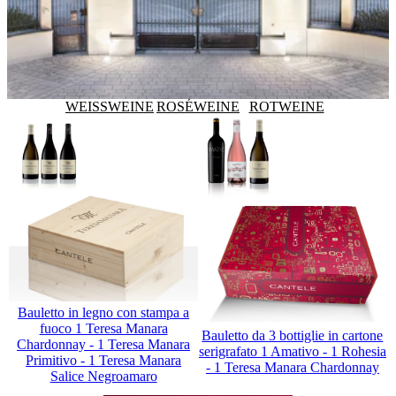
WEISSWEINE
ROSÉWEINE
ROTWEINE
Bauletto in legno con stampa a
fuoco 1 Teresa Manara
Bauletto da 3 bottiglie in cartone
Chardonnay - 1 Teresa Manara
serigrafato 1 Amativo - 1 Rohesia
Primitivo - 1 Teresa Manara
- 1 Teresa Manara Chardonnay
Salice Negroamaro