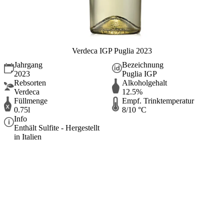
Verdeca IGP Puglia 2023
Jahrgang
Bezeichnung
2023
Puglia IGP
Rebsorten
Alkoholgehalt
Verdeca
12.5%
Füllmenge
Empf. Trinktemperatur
0.75l
8/10 °C
Info
Enthält Sulfite - Hergestellt
in Italien