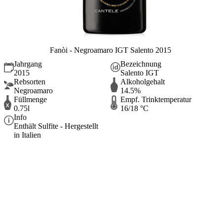
Fanòi - Negroamaro IGT Salento 2015
Jahrgang
Bezeichnung
2015
Salento IGT
Rebsorten
Alkoholgehalt
Negroamaro
14.5%
Füllmenge
Empf. Trinktemperatur
0.75l
16/18 °C
Info
Enthält Sulfite - Hergestellt
in Italien