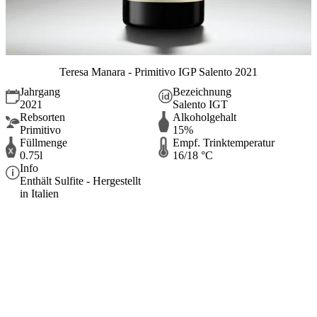
Teresa Manara - Primitivo IGP Salento 2021
Jahrgang
Bezeichnung
2021
Salento IGT
Rebsorten
Alkoholgehalt
Primitivo
15%
Füllmenge
Empf. Trinktemperatur
0.75l
16/18 °C
Info
Enthält Sulfite - Hergestellt
in Italien