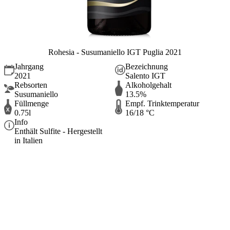
Rohesia - Susumaniello IGT Puglia 2021
Jahrgang
Bezeichnung
2021
Salento IGT
Rebsorten
Alkoholgehalt
Susumaniello
13.5%
Füllmenge
Empf. Trinktemperatur
0.75l
16/18 °C
Info
Enthält Sulfite - Hergestellt
in Italien