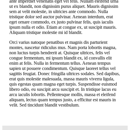
ante imperdiet venenatis eget vel felis. Nullam eleifend urna
ut ex blandit, non dignissim purus aliquet. Mauris dignissim
sem at velit molestie, in ultricies ante commodo. Nulla
tristique dolor sed auctor pulvinar. Aenean interdum, erat
eget ornare commodo, ex justo pulvinar felis, quis iaculis
ipsum nulla et odio. Etiam at congue ex, ut suscipit mauris.
Aliquam tristique molestie mi id blandit.
Orci varius natoque penatibus et magnis dis parturient
montes, nascetur ridiculus mus. Nam porta lobortis magna,
non luctus turpis hendrerit at. Quisque ultrices, felis vel
congue fermentum, mi ipsum blandit ex, id convallis elit
enim at felis. Nulla in fermentum tellus. Aenean tempus
sapien ut posuere condimentum. Quisque laoreet tellus vel
sagittis feugiat. Donec fringilla ultrices sodales. Sed dapibus,
erat quis molestie malesuada, massa mauris viverra ligula,
quis egestas quam magna eget turpis. Suspendisse euismod
libero odio, eu suscipit arcu suscipit et. In tristique lacus eu
arcu iaculis lobortis. Pellentesque mollis, massa et eleifend
aliquam, lectus quam tempus justo, a efficitur est mauris in
velit. Sed tincidunt blandit vestibulum.