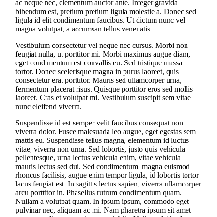
ac neque nec, elementum auctor ante. Integer gravida
bibendum est, pretium pretium ligula molestie a. Donec sed
ligula id elit condimentum faucibus. Ut dictum nunc vel
magna volutpat, a accumsan tellus venenatis.
Vestibulum consectetur vel neque nec cursus. Morbi non
feugiat nulla, ut porttitor mi. Morbi maximus augue diam,
eget condimentum est convallis eu. Sed tristique massa
tortor. Donec scelerisque magna in purus laoreet, quis
consectetur erat porttitor. Mauris sed ullamcorper urna,
fermentum placerat risus. Quisque porttitor eros sed mollis
laoreet. Cras et volutpat mi. Vestibulum suscipit sem vitae
nunc eleifend viverra.
Suspendisse id est semper velit faucibus consequat non
viverra dolor. Fusce malesuada leo augue, eget egestas sem
mattis eu. Suspendisse tellus magna, elementum id luctus
vitae, viverra non urna. Sed lobortis, justo quis vehicula
pellentesque, urna lectus vehicula enim, vitae vehicula
mauris lectus sed dui. Sed condimentum, magna euismod
rhoncus facilisis, augue enim tempor ligula, id lobortis tortor
lacus feugiat est. In sagittis lectus sapien, viverra ullamcorper
arcu porttitor in. Phasellus rutrum condimentum quam.
Nullam a volutpat quam. In ipsum ipsum, commodo eget
pulvinar nec, aliquam ac mi. Nam pharetra ipsum sit amet