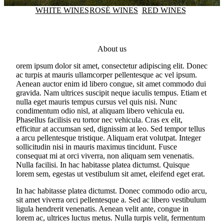
WHITE WINES
ROSÉ WINES
RED WINES
About us
orem ipsum dolor sit amet, consectetur adipiscing elit. Donec
ac turpis at mauris ullamcorper pellentesque ac vel ipsum.
Aenean auctor enim id libero congue, sit amet commodo dui
gravida. Nam ultrices suscipit neque iaculis tempus. Etiam et
nulla eget mauris tempus cursus vel quis nisi. Nunc
condimentum odio nisl, at aliquam libero vehicula eu.
Phasellus facilisis eu tortor nec vehicula. Cras ex elit,
efficitur at accumsan sed, dignissim at leo. Sed tempor tellus
a arcu pellentesque tristique. Aliquam erat volutpat. Integer
sollicitudin nisi in mauris maximus tincidunt. Fusce
consequat mi at orci viverra, non aliquam sem venenatis.
Nulla facilisi. In hac habitasse platea dictumst. Quisque
lorem sem, egestas ut vestibulum sit amet, eleifend eget erat.
In hac habitasse platea dictumst. Donec commodo odio arcu,
sit amet viverra orci pellentesque a. Sed ac libero vestibulum
ligula hendrerit venenatis. Aenean velit ante, congue in
lorem ac, ultrices luctus metus. Nulla turpis velit, fermentum