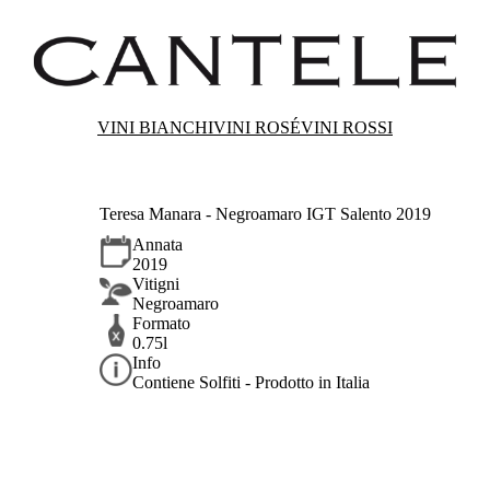
VINI BIANCHI
VINI ROSÉ
VINI ROSSI
Teresa Manara - Negroamaro IGT Salento 2019
Annata
2019
Vitigni
Negroamaro
Formato
0.75l
Info
Contiene Solfiti - Prodotto in Italia