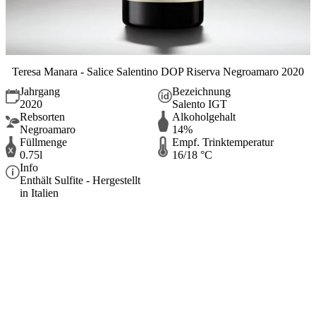
Teresa Manara - Salice Salentino DOP Riserva Negroamaro 2020
Jahrgang
Bezeichnung
2020
Salento IGT
Rebsorten
Alkoholgehalt
Negroamaro
14%
Füllmenge
Empf. Trinktemperatur
0.75l
16/18 °C
Info
Enthält Sulfite - Hergestellt
in Italien