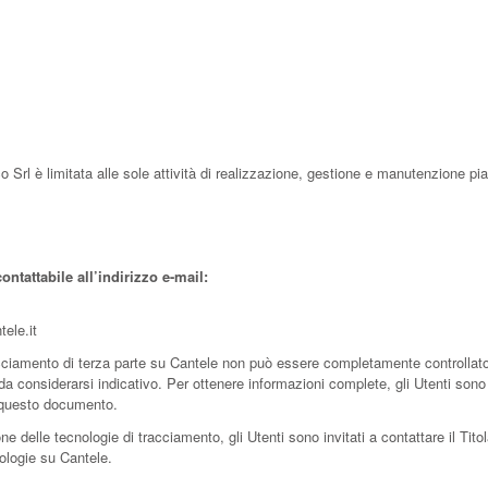
 Srl è limitata alle sole attività di realizzazione, gestione e manutenzione pi
ontattabile all’indirizzo e-mail:
ele.it
ciamento di terza parte su Cantele non può essere completamente controllato d
a considerarsi indicativo. Per ottenere informazioni complete, gli Utenti sono 
in questo documento.
ne delle tecnologie di tracciamento, gli Utenti sono invitati a contattare il Tito
cnologie su Cantele.