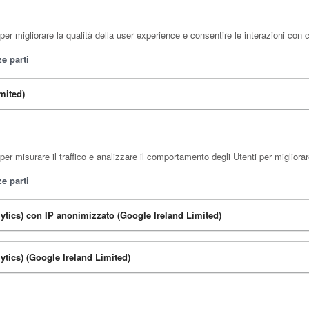
er migliorare la qualità della user experience e consentire le interazioni con 
e parti
mited)
er misurare il traffico e analizzare il comportamento degli Utenti per migliorare
e parti
ytics) con IP anonimizzato (Google Ireland Limited)
ytics) (Google Ireland Limited)