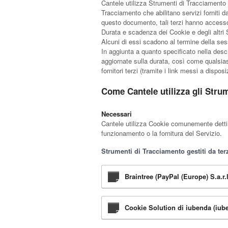
Cantele utilizza Strumenti di Tracciamento 
Tracciamento che abilitano servizi forniti 
questo documento, tali terzi hanno accesso 
Durata e scadenza dei Cookie e degli altri 
Alcuni di essi scadono al termine della ses
In aggiunta a quanto specificato nella descr
aggiornate sulla durata, così come qualsiasi
fornitori terzi (tramite i link messi a dispos
Come Cantele utilizza gli Stru
Necessari
Cantele utilizza Cookie comunemente detti “
funzionamento o la fornitura del Servizio.
Strumenti di Tracciamento gestiti da terz
Braintree (PayPal (Europe) S.a.r.l
Cookie Solution di iubenda (iube