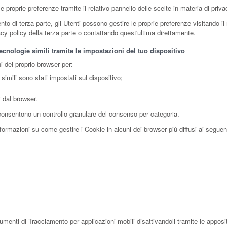
 proprie preferenze tramite il relativo pannello delle scelte in materia di priv
 di terza parte, gli Utenti possono gestire le proprie preferenze visitando il re
vacy policy della terza parte o contattando quest'ultima direttamente.
cnologie simili tramite le impostazioni del tuo dispositivo
i del proprio browser per:
simili sono stati impostati sul dispositivo;
i dal browser.
 consentono un controllo granulare del consenso per categoria.
ormazioni su come gestire i Cookie in alcuni dei browser più diffusi ai seguenti
rumenti di Tracciamento per applicazioni mobili disattivandoli tramite le apposit