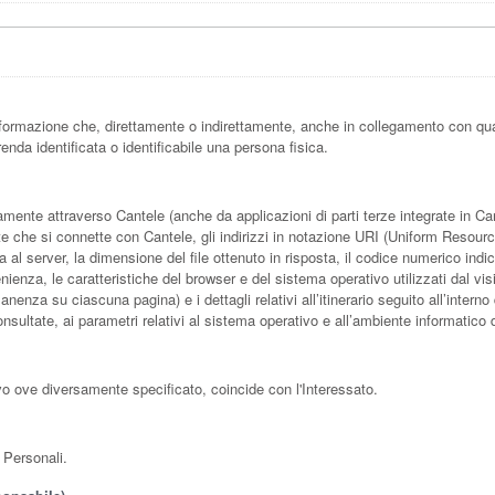
formazione che, direttamente o indirettamente, anche in collegamento con qua
enda identificata o identificabile una persona fisica.
ente attraverso Cantele (anche da applicazioni di parti terze integrate in Cantel
e che si connette con Cantele, gli indirizzi in notazione URI (Uniform Resource Id
sta al server, la dimensione del file ottenuto in risposta, il codice numerico indi
enienza, le caratteristiche del browser e del sistema operativo utilizzati dal vis
nenza su ciascuna pagina) e i dettagli relativi all’itinerario seguito all’interno
nsultate, ai parametri relativi al sistema operativo e all’ambiente informatico d
lvo ove diversamente specificato, coincide con l'Interessato.
i Personali.