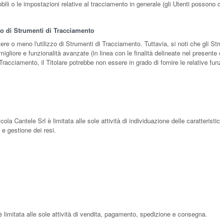
obili o le impostazioni relative al tracciamento in generale (gli Utenti possono 
zzo di Strumenti di Tracciamento
ttere o meno l'utilizzo di Strumenti di Tracciamento. Tuttavia, si noti che gli
 migliore e funzionalità avanzate (in linea con le finalità delineate nel present
 Tracciamento, il Titolare potrebbe non essere in grado di fornire le relative fun
cola Cantele Srl è limitata alle sole attività di individuazione delle caratterist
à e gestione dei resi.
 è limitata alle sole attività di vendita, pagamento, spedizione e consegna.