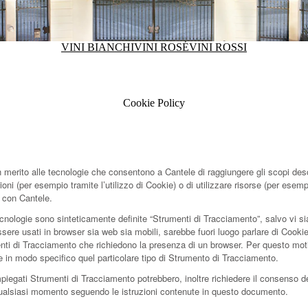
VINI BIANCHI
VINI ROSÉ
VINI ROSSI
Cookie Policy
erito alle tecnologie che consentono a Cantele di raggiungere gli scopi descr
zioni (per esempio tramite l’utilizzo di Cookie) o di utilizzare risorse (per ese
e con Cantele.
cnologie sono sinteticamente definite “Strumenti di Tracciamento”, salvo vi sia
e usati in browser sia web sia mobili, sarebbe fuori luogo parlare di Cookie n
nti di Tracciamento che richiedono la presenza di un browser. Per questo moti
re in modo specifico quel particolare tipo di Strumento di Tracciamento.
mpiegati Strumenti di Tracciamento potrebbero, inoltre richiedere il consenso d
ualsiasi momento seguendo le istruzioni contenute in questo documento.