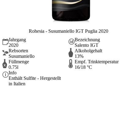
Rohesia - Susumaniello IGT Puglia 2020
Jahrgang
Bezeichnung
2020
Salento IGT
Rebsorten
Alkoholgehalt
Susumaniello
13%
Füllmenge
Empf. Trinktemperatur
0.75l
16/18 °C
Info
Enthält Sulfite - Hergestellt
in Italien