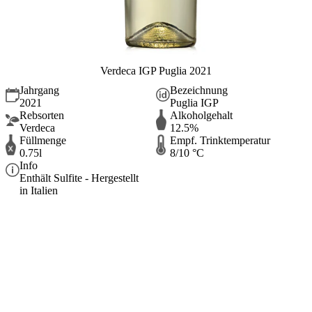
Verdeca IGP Puglia 2021
Jahrgang
Bezeichnung
2021
Puglia IGP
Rebsorten
Alkoholgehalt
Verdeca
12.5%
Füllmenge
Empf. Trinktemperatur
0.75l
8/10 °C
Info
Enthält Sulfite - Hergestellt
in Italien