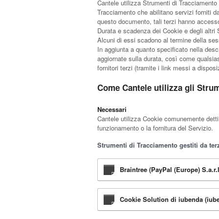
Cantele utilizza Strumenti di Tracciamento 
Tracciamento che abilitano servizi forniti 
questo documento, tali terzi hanno accesso 
Durata e scadenza dei Cookie e degli altri 
Alcuni di essi scadono al termine della ses
In aggiunta a quanto specificato nella descr
aggiornate sulla durata, così come qualsiasi
fornitori terzi (tramite i link messi a dispos
Come Cantele utilizza gli Stru
Necessari
Cantele utilizza Cookie comunemente detti “
funzionamento o la fornitura del Servizio.
Strumenti di Tracciamento gestiti da terz
Braintree (PayPal (Europe) S.a.r.l
Cookie Solution di iubenda (iube