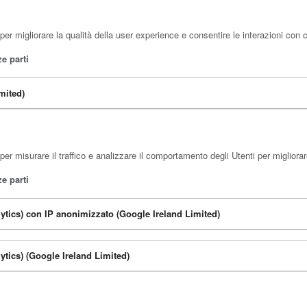
er migliorare la qualità della user experience e consentire le interazioni con 
e parti
mited)
er misurare il traffico e analizzare il comportamento degli Utenti per migliorare
e parti
ytics) con IP anonimizzato (Google Ireland Limited)
ytics) (Google Ireland Limited)