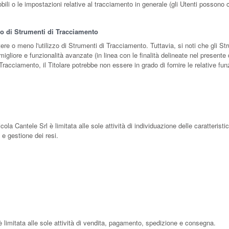
obili o le impostazioni relative al tracciamento in generale (gli Utenti possono 
zzo di Strumenti di Tracciamento
ttere o meno l'utilizzo di Strumenti di Tracciamento. Tuttavia, si noti che gli
 migliore e funzionalità avanzate (in linea con le finalità delineate nel present
 Tracciamento, il Titolare potrebbe non essere in grado di fornire le relative fun
cola Cantele Srl è limitata alle sole attività di individuazione delle caratterist
à e gestione dei resi.
 è limitata alle sole attività di vendita, pagamento, spedizione e consegna.