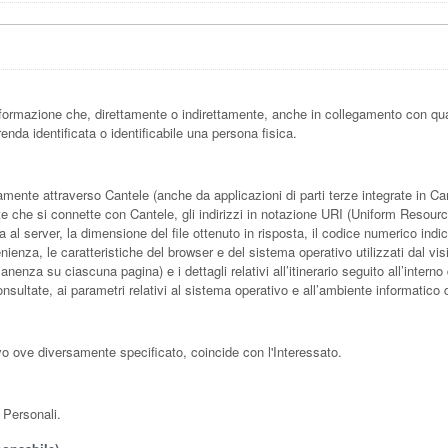
formazione che, direttamente o indirettamente, anche in collegamento con qua
enda identificata o identificabile una persona fisica.
ente attraverso Cantele (anche da applicazioni di parti terze integrate in Cantel
e che si connette con Cantele, gli indirizzi in notazione URI (Uniform Resource Id
sta al server, la dimensione del file ottenuto in risposta, il codice numerico indi
enienza, le caratteristiche del browser e del sistema operativo utilizzati dal vis
nenza su ciascuna pagina) e i dettagli relativi all’itinerario seguito all’interno
nsultate, ai parametri relativi al sistema operativo e all’ambiente informatico d
lvo ove diversamente specificato, coincide con l'Interessato.
i Personali.