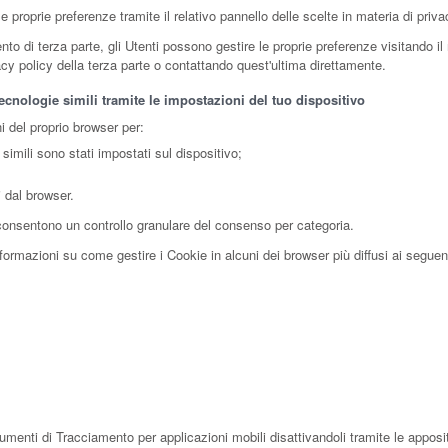
 proprie preferenze tramite il relativo pannello delle scelte in materia di priv
 di terza parte, gli Utenti possono gestire le proprie preferenze visitando il re
vacy policy della terza parte o contattando quest'ultima direttamente.
cnologie simili tramite le impostazioni del tuo dispositivo
i del proprio browser per:
simili sono stati impostati sul dispositivo;
i dal browser.
 consentono un controllo granulare del consenso per categoria.
ormazioni su come gestire i Cookie in alcuni dei browser più diffusi ai seguenti
rumenti di Tracciamento per applicazioni mobili disattivandoli tramite le apposit