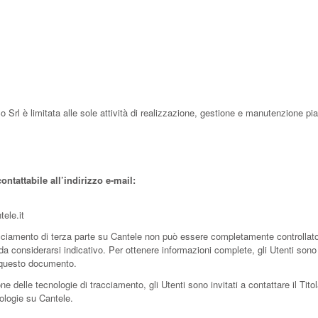
 Srl è limitata alle sole attività di realizzazione, gestione e manutenzione pi
ontattabile all’indirizzo e-mail:
ele.it
ciamento di terza parte su Cantele non può essere completamente controllato d
a considerarsi indicativo. Per ottenere informazioni complete, gli Utenti sono 
in questo documento.
ne delle tecnologie di tracciamento, gli Utenti sono invitati a contattare il Tito
cnologie su Cantele.