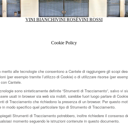
VINI BIANCHI
VINI ROSÉ
VINI ROSSI
Cookie Policy
erito alle tecnologie che consentono a Cantele di raggiungere gli scopi descr
zioni (per esempio tramite l’utilizzo di Cookie) o di utilizzare risorse (per ese
e con Cantele.
cnologie sono sinteticamente definite “Strumenti di Tracciamento”, salvo vi sia
e usati in browser sia web sia mobili, sarebbe fuori luogo parlare di Cookie n
nti di Tracciamento che richiedono la presenza di un browser. Per questo moti
re in modo specifico quel particolare tipo di Strumento di Tracciamento.
mpiegati Strumenti di Tracciamento potrebbero, inoltre richiedere il consenso d
ualsiasi momento seguendo le istruzioni contenute in questo documento.