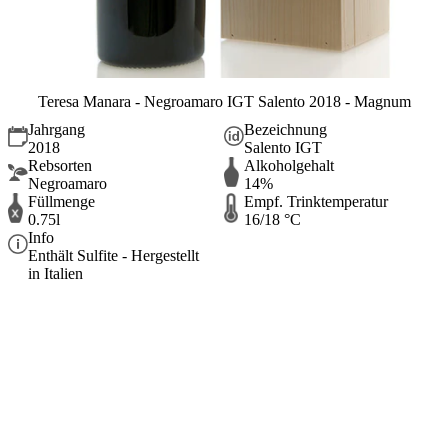
Teresa Manara - Negroamaro IGT Salento 2018 - Magnum
Jahrgang
Bezeichnung
2018
Salento IGT
Rebsorten
Alkoholgehalt
Negroamaro
14%
Füllmenge
Empf. Trinktemperatur
0.75l
16/18 °C
Info
Enthält Sulfite - Hergestellt
in Italien