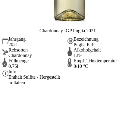
Chardonnay IGP Puglia 2021
Jahrgang
Bezeichnung
2021
Puglia IGP
Rebsorten
Alkoholgehalt
Chardonnay
13%
Füllmenge
Empf. Trinktemperatur
0.75l
8/10 °C
Info
Enthält Sulfite - Hergestellt
in Italien