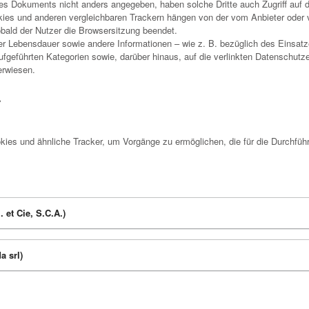
ieses Dokuments nicht anders angegeben, haben solche Dritte auch Zugriff auf d
kies und anderen vergleichbaren Trackern hängen von der vom Anbieter oder vo
obald der Nutzer die Browsersitzung beendet.
 Lebensdauer sowie andere Informationen – wie z. B. bezüglich des Einsatze
fgeführten Kategorien sowie, darüber hinaus, auf die verlinkten Datenschutze
erwiesen.
.
kies und ähnliche Tracker, um Vorgänge zu ermöglichen, die für die Durchfü
. et Cie, S.C.A.)
a srl)