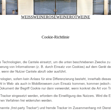
WEISSWEINE
ROSÉWEINE
ROTWEINE
Cookie-Richtlinie
e Technologien, die Cantele einsetzt, um die unten beschriebenen Zwecke zu
cherung von Informationen (z. B. durch Einsatz von Cookies) auf dem Gerät d
 wenn der Nutzer Cantele abruft oder ausführt.
ologien, sofern kein Anlass für eine Differenzierung besteht, innerhalb dieses
l in Web- als auch in Mobilbrowsern zum Einsatz kommen, kommen jedoch al
 Dokument der Begriff Cookie nur dann verwendet, wenn konkret die Art von Tr
acker eingesetzt werden, erfordern die Einwilligung des Nutzers. Wird die Einw
n Verfahren frei widerrufen werden.
enannte „first-party Tracker“) und fremde Tracker im Zusammenhang mit Dienst