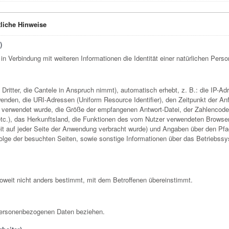
liche Hinweise
)
r in Verbindung mit weiteren Informationen die Identität einer natürlichen Per
e Dritter, die Cantele in Anspruch nimmt), automatisch erhebt, z. B.: die IP
nden, die URI-Adressen (Uniform Resource Identifier), den Zeitpunkt der Anfr
verwendet wurde, die Größe der empfangenen Antwort-Datei, der Zahlencode,
 etc.), das Herkunftsland, die Funktionen des vom Nutzer verwendeten Browse
 Zeit auf jeder Seite der Anwendung verbracht wurde) und Angaben über den P
olge der besuchten Seiten, sowie sonstige Informationen über das Betriebssy
oweit nicht anders bestimmt, mit dem Betroffenen übereinstimmt.
e personenbezogenen Daten beziehen.