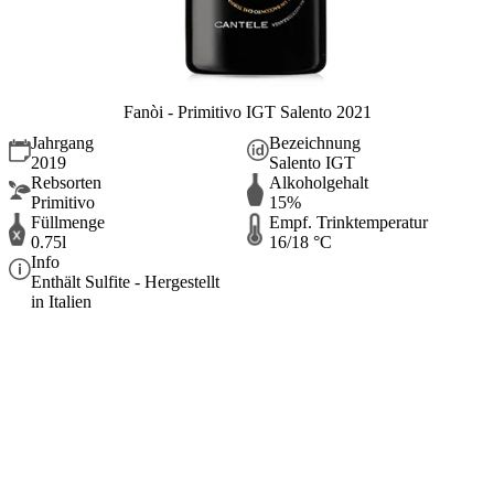
Fanòi - Primitivo IGT Salento 2021
Jahrgang
Bezeichnung
2019
Salento IGT
Rebsorten
Alkoholgehalt
Primitivo
15%
Füllmenge
Empf. Trinktemperatur
0.75l
16/18 °C
Info
Enthält Sulfite - Hergestellt
in Italien