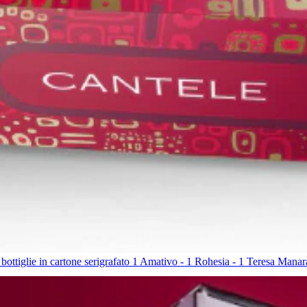
 bottiglie in cartone serigrafato 1 Amativo - 1 Rohesia - 1 Teresa Man