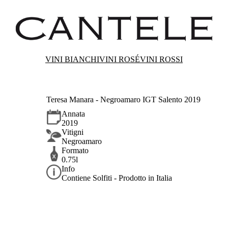
VINI BIANCHI
VINI ROSÉ
VINI ROSSI
Teresa Manara - Negroamaro IGT Salento 2019
Annata
2019
Vitigni
Negroamaro
Formato
0.75l
Info
Contiene Solfiti - Prodotto in Italia