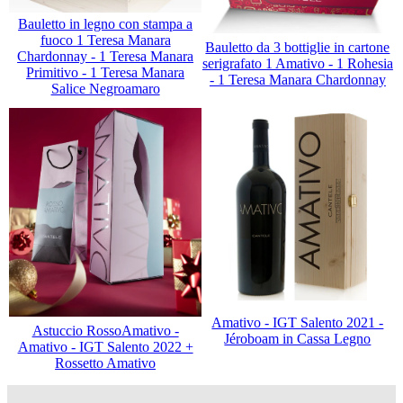
Bauletto in legno con stampa a
fuoco 1 Teresa Manara
Bauletto da 3 bottiglie in cartone
Chardonnay - 1 Teresa Manara
serigrafato 1 Amativo - 1 Rohesia
Primitivo - 1 Teresa Manara
- 1 Teresa Manara Chardonnay
Salice Negroamaro
Amativo - IGT Salento 2021 -
Astuccio RossoAmativo -
Jéroboam in Cassa Legno
Amativo - IGT Salento 2022 +
Rossetto Amativo